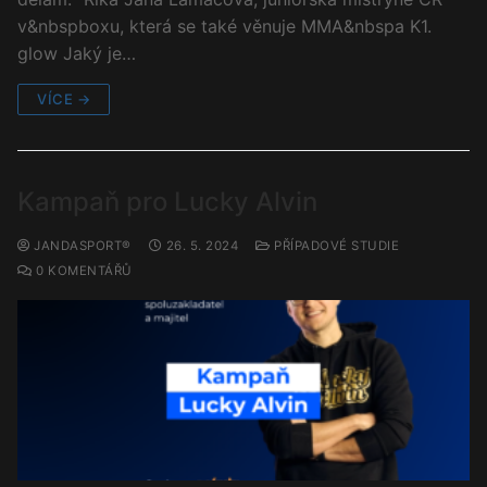
v&nbspboxu, která se také věnuje MMA&nbspa K1.
glow Jaký je…
VÍCE →
Kampaň pro Lucky Alvin
JANDASPORT®
26. 5. 2024
PŘÍPADOVÉ STUDIE
0 KOMENTÁŘŮ