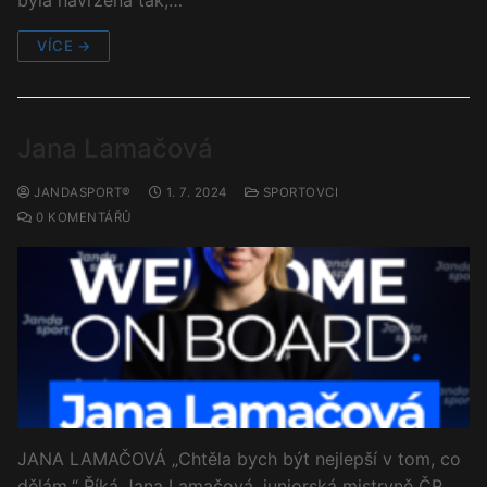
byla navržena tak,…
VÍCE →
Jana Lamačová
JANDASPORT®
1. 7. 2024
SPORTOVCI
0 KOMENTÁŘŮ
JANA LAMAČOVÁ „Chtěla bych být nejlepší v tom, co
dělám.“ Říká Jana Lamačová, juniorská mistryně ČR