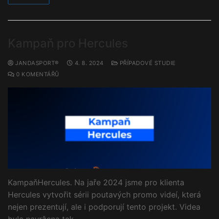
Kampaň pro Hercules
JANDASPORT®
4. 8. 2024
PŘÍPADOVÉ STUDIE
0 KOMENTÁŘŮ
KampaňHercules. Na jaře 2024 jsme pro klienta
Hercules vytvořit sérii poutavých promo videí, která
nejen prezentují, ale i podporují tento projekt. Videa