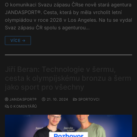
O komunikaci Svazu zápasu ČRse nově stará agentura
JANDASPORT®. Cesta, která by měla vrcholit letní
olympiádou v roce 2028 v Los Angeles. Na tu se vydal
Svaz zápasu ČR spolu s agenturou…
VÍCE →
Jiří Beran: Technologie v šermu,
cesta k olympijskému bronzu a šerm
jako sport pro všechny
JANDASPORT®
21. 10. 2024
SPORTOVCI
0 KOMENTÁŘŮ