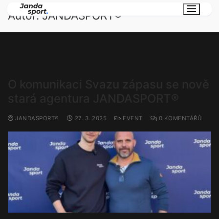
Autor:
JANDASPORT®
O komunikaci Svazu zápasu se nově
stará agentura JANDASPORT®
JANDASPORT®
27. 3. 2025
EVENT
0 KOMENTÁŘŮ