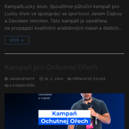
KampaňLucky Alvin. Spouštíme půlroční kampaň pro
Lucky Alvin ve spolupráci se sportovci Janem Čejkou
a Davidem Venclem. Tato kampaň je zaměřena
na propagaci kvalitních arašídových másel a dalších…
VÍCE →
Kampaň pro Ochutnej Ořech
JANDASPORT®
26. 5. 2024
PŘÍPADOVÉ STUDIE
0 KOMENTÁŘŮ