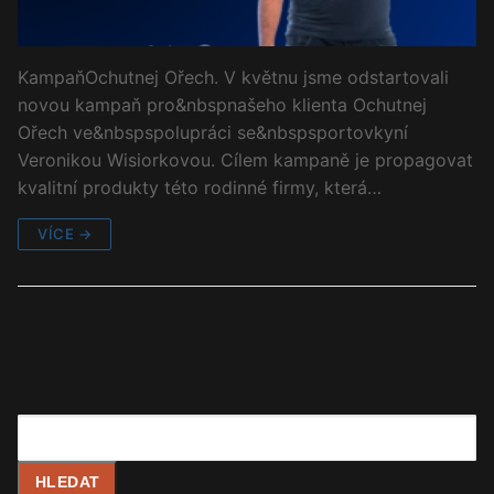
KampaňOchutnej Ořech. V květnu jsme odstartovali
novou kampaň pro&nbspnašeho klienta Ochutnej
Ořech ve&nbspspolupráci se&nbspsportovkyní
Veronikou Wisiorkovou. Cílem kampaně je propagovat
kvalitní produkty této rodinné firmy, která…
VÍCE →
Hledat
HLEDAT