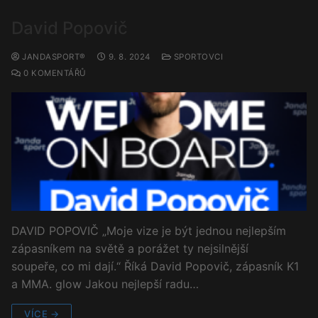
David Popovič
JANDASPORT®
9. 8. 2024
SPORTOVCI
0 KOMENTÁŘŮ
DAVID POPOVIČ „Moje vize je být jednou nejlepším
zápasníkem na světě a porážet ty nejsilnější
soupeře, co mi dají.“ Říká David Popovič, zápasník K1
a MMA. glow Jakou nejlepší radu…
VÍCE →