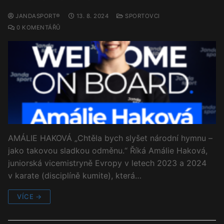
JANDASPORT®
13. 8. 2024
SPORTOVCI
0 KOMENTÁŘŮ
AMÁLIE HAKOVÁ „Chtěla bych slyšet národní hymnu –
jako takovou sladkou odměnu.“ Říká Amálie Haková,
juniorská vicemistryně Evropy v letech 2023 a 2024
v karate (disciplíně kumite), která…
VÍCE →