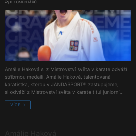
0 KOMENTÁŘŮ
Amálie Haková si z Mistrovství světa v karate odváží
stříbrnou medaili. Amálie Haková, talentovaná
karatistka, kterou v JANDASPORT® zastupujeme,
si odváží z Mistrovství světa v karate titul juniorní…
VÍCE →
Amálie Haková