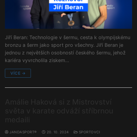
Jiří Beran: Technologie v šermu, cesta k olympijskému
bronzu a šerm jako sport pro všechny. Jiří Beran je
jednou z největších osobností českého šermu, jehož
kariéra vyvrcholila ziskem…
VÍCE →
Amálie Haková si z Mistrovství
světa v karate odváží stříbrnou
medaili
JANDASPORT®
20. 10. 2024
SPORTOVCI